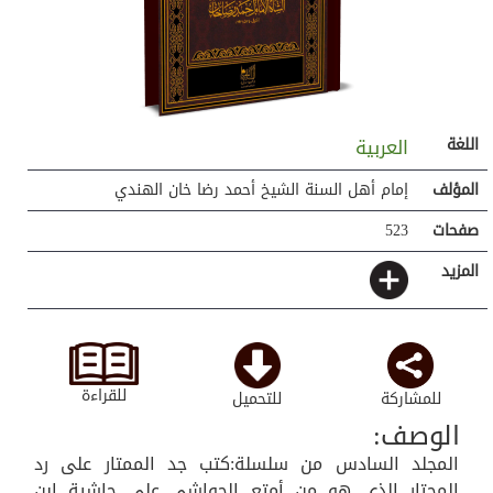
اللغة
العربية
المؤلف
إمام أهل السنة الشيخ أحمد رضا خان الهندي
صفحات
523
المزيد
للقراءة
للمشاركة
للتحميل
الوصف:
المجلد السادس من سلسلة:كتب جد الممتار على رد
المحتار الذي هو من أمتع الحواشي على حاشية ابن