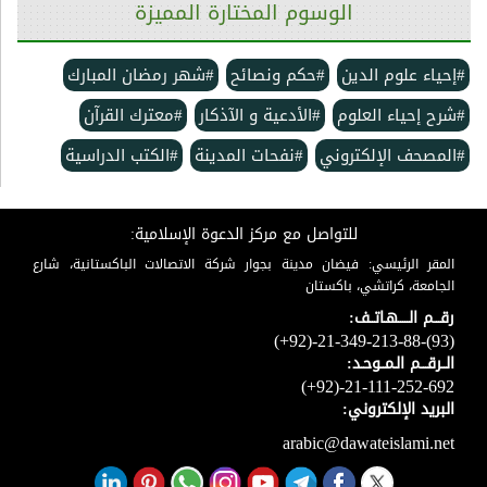
الوسوم المختارة المميزة
#إحياء علوم الدين
#حكم ونصائح
#شهر رمضان المبارك
#شرح إحياء العلوم
#الأدعية و الآذكار
#معترك القرآن
#المصحف الإلكتروني
#نفحات المدينة
#الكتب الدراسية
للتواصل مع مركز الدعوة الإسلامية:
المقر الرئيسي: فيضان مدينة بجوار شركة الاتصالات الباكستانية، شارع
الجامعة، كراتشي، باكستان
رقـــم الـــــهـاتــف:
(+92)-21-349-213-88-(93)
الــرقـــم الـمــوحـد:
(+92)-21-111-252-692
البريد الإلكتروني:
arabic@dawateislami.net