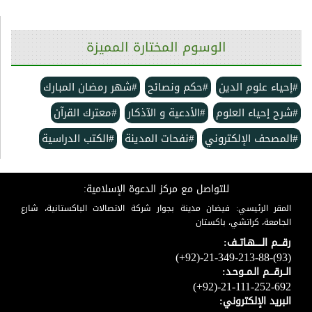
الوسوم المختارة المميزة
#إحياء علوم الدين
#حكم ونصائح
#شهر رمضان المبارك
#شرح إحياء العلوم
#الأدعية و الآذكار
#معترك القرآن
#المصحف الإلكتروني
#نفحات المدينة
#الكتب الدراسية
للتواصل مع مركز الدعوة الإسلامية:
المقر الرئيسي: فيضان مدينة بجوار شركة الاتصالات الباكستانية، شارع
الجامعة، كراتشي، باكستان
رقـــم الـــــهـاتــف:
(+92)-21-349-213-88-(93)
الــرقـــم الـمــوحـد:
(+92)-21-111-252-692
البريد الإلكتروني: