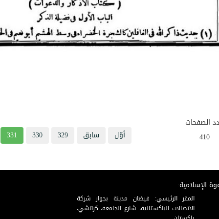
د الصفحات
أوّل
سابق
329
330
331
410
وة الإسلامية:
المقر الرئيسي: فيضان مدينة بجوار شركة
الاتصالات الباكستانية، شارع الجامعة، كراتشي،
باكستان