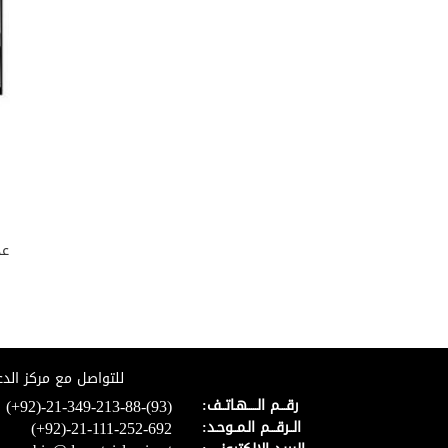
الفصل الأول في أنواع الزكاة وأسباب وجوبها
بيان دقائق الآداب الباطنة في الزكاة
الوظيفة الخامسة أن لا يفسد صدقته بالمن
والأذى
الفصل الثالث في القابض وأسباب استحقاقه
ووظائف قبضه
الفصل الرابع في صدقة التطوع
بيان إخفاء الصدقة وإظهارها
كتاب أسرار الصوم
عد
الفصل الأول في الواجبات والسنن الظاهرة
واللوازم بإفساده
الفصل الثالث في التطوع بالصيام وترتيب
الأوراد فيه
كتاب اأسرار الحج
الفصل الأول في فضائل الحج وفضيلة البيت
للتواصل مع مركز الدع
ومكة ومدينة
(+92)-21-349-213-88-(93)
رقـــم الـــــهـاتــف:
الباب الثاني في ترتيب الأعمال الظاهرة من
(+92)-21-111-252-692
الــرقـــم الـمــوحـد:
أول السفر إلى الرجوع