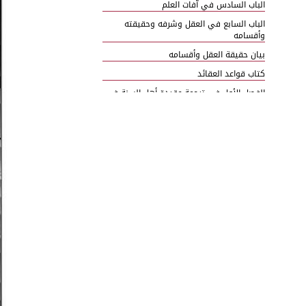
الباب السادس في آفات العلم
الباب السابع في العقل وشرفه وحقيقته
وأقسامه
بيان حقيقة العقل وأقسامه
كتاب قواعد العقائد
الفصل الأول في ترجمة عقيدة أهل السنة في
كلمتي الشهادة
الفصل الثاني في وجه التدريج إلى الإرشاد
وترتيب درجات الإعتقاد
الفصل الثالث من كتاب قواعد العقائد
الركن الثالث العلم بأفعال الله تعالى ومداره
على عشرة أصول
الفصل الرابع في الإيمان والإسلام
مسئلة فإن قلت ما وجه قول السلف أنا مؤمن
إن شاء الله
كتاب أسرار الطهارة
القسم الأول في طهارة الخبث
القسم الثاني طهارة الأحداث