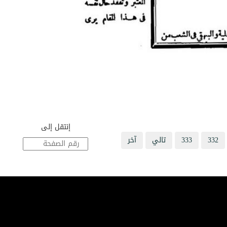
إنتقل إلى
332
333
تالي
آخر