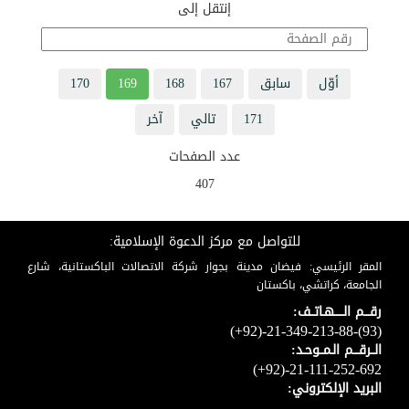
إنتقل إلى
أوّل
سابق
167
168
169
170
171
تالي
آخر
عدد الصفحات
407
للتواصل مع مركز الدعوة الإسلامية:
المقر الرئيسي: فيضان مدينة بجوار شركة الاتصالات الباكستانية، شارع
الجامعة، كراتشي، باكستان
رقـــم الـــــهـاتــف:
(+92)-21-349-213-88-(93)
الــرقـــم الـمــوحـد:
(+92)-21-111-252-692
البريد الإلكتروني: