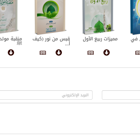
ي في
مميزات ربيع الأول
قبس من نور (كيف
منقبة مولد 
أ...
ﷺ