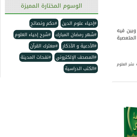
الوسوم المختارة المميزة
#إحياء علوم الدين
#حكم ونصائح
وبين فيه
#شهر رمضان المبارك
#شرح إحياء العلوم
المتعصبة
#الأدعية و الآذكار
#معترك القرآن
#المصحف الإلكتروني
#نفحات المدينة
 نشر العلوم
#الكتب الدراسية