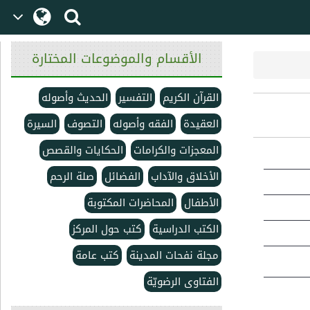
الأقسام والموضوعات المختارة
القرآن الكريم
التفسير
الحديث وأصوله
العقیدۃ
الفقه وأصوله
التصوف
السيرة
المعجزات والكرامات
الحكايات والقصص
الأخلاق والآداب
الفضائل
صلة الرحم
الأطفال
المحاضرات المكتوبة
الكتب الدراسية
كتب حول المركز
مجلة نفحات المدينة
كتب عامة
الفتاوى الرضويّة