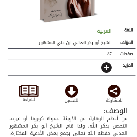
اللغة
العربية
المؤلف
الشيخ أبو بكر العدني ابن علي المشهور
صفحات
87
المزيد
للقراءة
للمشاركة
للتحميل
الوصف:
من أعظم الوقاية من الأوبئة -سواءً كورونا أو غيره-
التحصن بذكر الله، ولذا قام الشيخ أبو بكر المشهور
العدني حفظه الله تعالى بجمع بعض الأدعية المختارة،