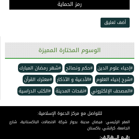
رمز الحماية
أضف تعليق
الوسوم المختارة المميزة
#إحياء علوم الدين
#حكم ونصائح
#شهر رمضان المبارك
#شرح إحياء العلوم
#الأدعية و الآذكار
#معترك القرآن
#المصحف الإلكتروني
#نفحات المدينة
#الكتب الدراسية
للتواصل مع مركز الدعوة الإسلامية:
المقر الرئيسي: فيضان مدينة بجوار شركة الاتصالات الباكستانية، شارع
الجامعة، كراتشي، باكستان
رقـــم الـــــهـاتــف: