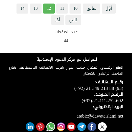
أوّل
سابق
10
11
12
13
14
تالي
آخر
عدد الصفحات
44
للتواصل مع مركز الدعوة الإسلامية:
المقر الرئيسي: فيضان مدينة بجوار شركة الاتصالات الباكستانية، شارع
الجامعة، كراتشي، باكستان
رقـــم الـــــهـاتــف:
(+92)-21-349-213-88-(93)
الــرقـــم الـمــوحـد:
(+92)-21-111-252-692
البريد الإلكتروني:
arabic@dawateislami.net