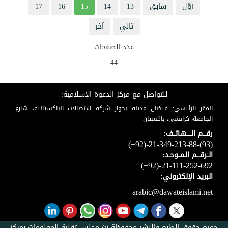
أوّل
سابق
13
14
15
16
17
تالي
آخر
عدد الصفحات
44
للتواصل مع مركز الدعوة الإسلامية:
المقر الرئيسي: فيضان مدينة بجوار شركة الاتصالات الباكستانية، شارع
الجامعة، كراتشي، باكستان
رقـــم الـــــهـاتــف:
(+92)-21-349-213-88-(93)
الــرقـــم الـمــوحـد:
(+92)-21-111-252-692
البريد الإلكتروني:
arabic@dawateislami.net
جميع حقوق الطبع والنشر محفوظة @ مجلس تقنية المعلومات بمركز