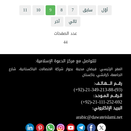
أوّل
سابق
7
8
9
10
11
تالي
آخر
عدد الصفحات
44
للتواصل مع مركز الدعوة الإسلامية:
المقر الرئيسي: فيضان مدينة بجوار شركة الاتصالات الباكستانية، شارع
الجامعة، كراتشي، باكستان
رقـــم الـــــهـاتــف:
(+92)-21-349-213-88-(93)
الــرقـــم الـمــوحـد:
(+92)-21-111-252-692
البريد الإلكتروني:
arabic@dawateislami.net