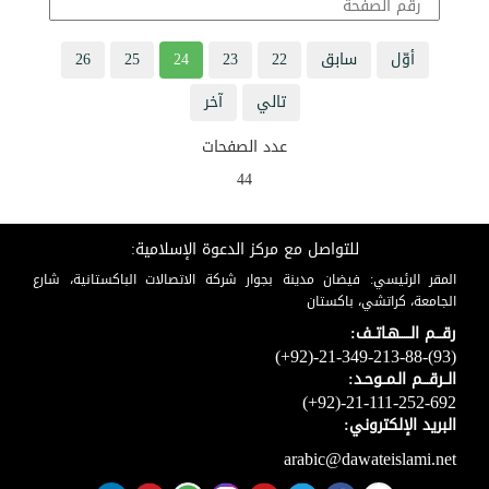
أوّل
سابق
22
23
24
25
26
تالي
آخر
عدد الصفحات
44
للتواصل مع مركز الدعوة الإسلامية:
المقر الرئيسي: فيضان مدينة بجوار شركة الاتصالات الباكستانية، شارع
الجامعة، كراتشي، باكستان
رقـــم الـــــهـاتــف:
(+92)-21-349-213-88-(93)
الــرقـــم الـمــوحـد:
(+92)-21-111-252-692
البريد الإلكتروني:
arabic@dawateislami.net