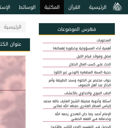
الرئيسية
القرآن
المكتبة
الوسائط
الإست
الرئيسية
فهرس الموضوعات
المحتويات
عنوان الكت
أهمية أداء المسؤولية وخطورة إهمالها
فضل وفوائد قيام الليل
الحث على كسب المال الحلال
حجية السنة المطهرة (الوحي غير الثلو)
جواب مختصر عن الخلوة وسند الطريقة وأمر
الذكر عند أهل التصوف
الطب النبوي والتداوي بالأعشاب
اسئلة وأجوبة فضيلة الشيخ العارف بالله محمد
إلياس العطار القادري حفظه الله تعالى
الإمام أحمد رضا خان الهندي رحمه الله
وخدماته في الفقه الحنفي
الدخيل في التفسير (الجزء الثاني والأخير)