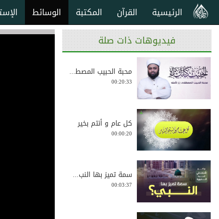
الرئيسية
القرآن
المكتبة
الوسائط
الإست
فيديوهات ذات صلة
محبة الحبيب المصط...
00:20:33
كل عام و أنتم بخير
00:00:20
سمة تميز بها النب...
00:03:37