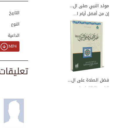
00:00:34
مولد النبي صلى ال...
التاريخ
إن من أفضل أيام ا...
النوع
عاطفة النبي وتربي...
00:01:59
الداعية
MP4
كيف تحب رسول الله
ﷺ
00:02:28
تعليقات
فضل الصلاة على ال...
إليك هذا الكتاب ا...
في شفاعته صلى الل...
00:02:47
في تبرك الناس بال...
00:03:47