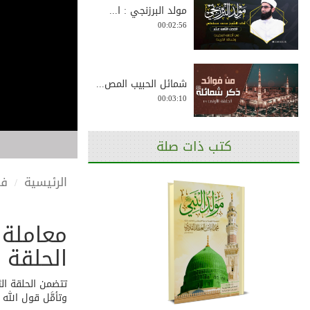
مولد البرزنجي : ا...
00:02:56
شمائل الحبيب المص...
00:03:10
كتب ذات صلة
طريقة لقائه وسلام...
00:02:21
الرئيسية
في
معاملة 
لقاء المحبين احتف...
00:03:33
الحلقة ا
تتضمن الحلقة الث
وتأمَّل قول الله
رسول أتى في آخر ا...