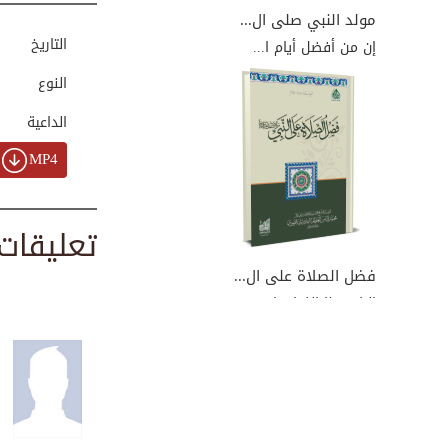
00:03:01
مولد النبي صلى ال...
التاريخ
إن من أفضل أيام ا...
النوع
مولد البرزنجي : ا...
00:03:45
الداعية
MP4
رحمة النبي صلى ال...
00:04:06
تعليقات
فضل الصلاة على ال...
إليك هذا الكتاب ا...
كل عام و أنتم بخير
00:00:20
رحمة النبي صلى ال...
00:06:31