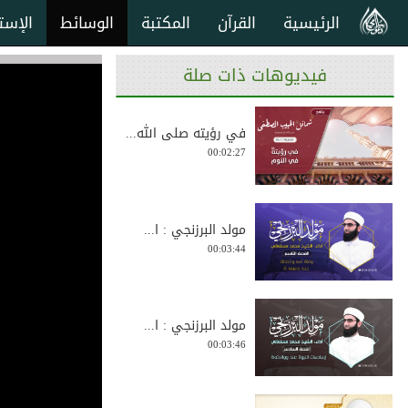
الرئيسية
القرآن
المكتبة
الوسائط
الإست
فيديوهات ذات صلة
في رؤيته صلى الله...
00:02:27
مولد البرزنجي : ا...
00:03:44
مولد البرزنجي : ا...
00:03:46