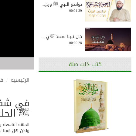
تواضع النبي ﷺ ورح...
00:01:39
كان نبينا محمد ﷺي...
00:00:28
كتب ذات صلة
مولد البرزنجي : ا...
00:02:20
الرئيسية
في
في شفاع
أخلاقه الشريفة ع...
00:02:56
ﷺ الحلق
الحلقة التاسعة 
ولكن هل قمنا بما
حلم النبي وعدله ﷺ...