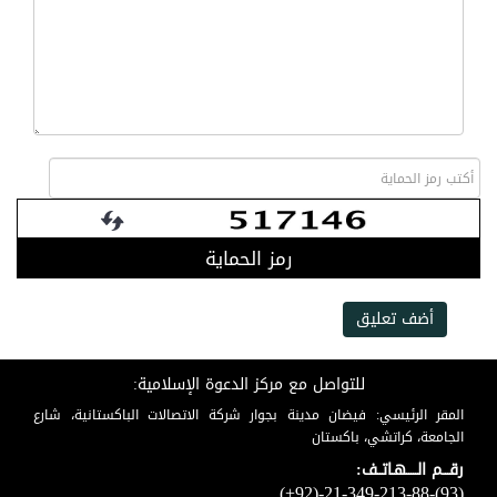
رمز الحماية
أضف تعليق
للتواصل مع مركز الدعوة الإسلامية:
المقر الرئيسي: فيضان مدينة بجوار شركة الاتصالات الباكستانية، شارع
الجامعة، كراتشي، باكستان
رقـــم الـــــهـاتــف:
(+92)-21-349-213-88-(93)