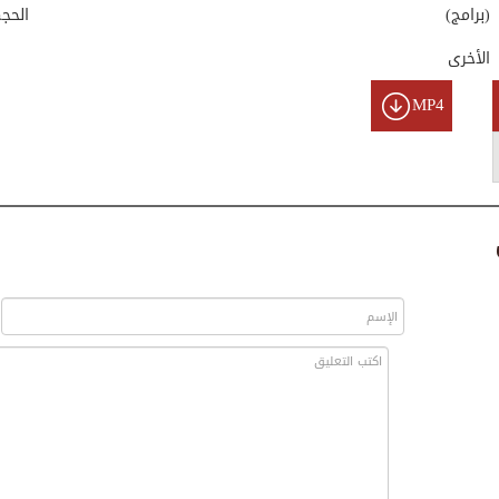
(برامج)
الحج
الأخرى
MP4