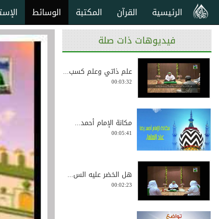
الرئيسية
القرآن
المكتبة
الوسائط
الإست
فيديوهات ذات صلة
علم ذاتي وعلم كسب...
00:03:32
مكانة الإمام أحمد...
00:05:41
هل الخضر عليه الس...
00:02:23