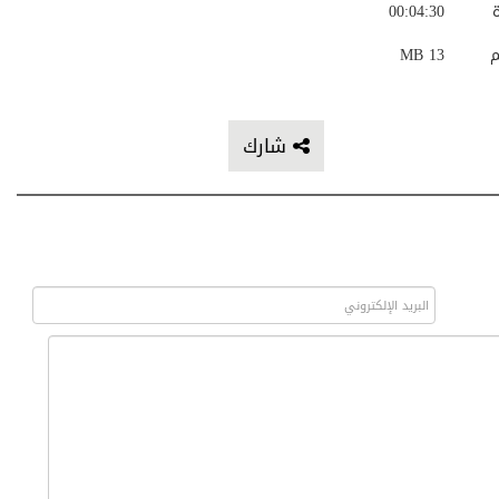
ة
00:04:30
م
13 MB
شارك