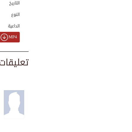
التاريخ
00:01:36
النوع
الداعية
مسؤولية الحفاظ عل...
00:01:18
MP4
تعليقات
تجميع لمدة ساعة و...
01:17:33
ما معنى الطهور
شط...
00:00:46
آداب الطعام | برن...
00:02:58