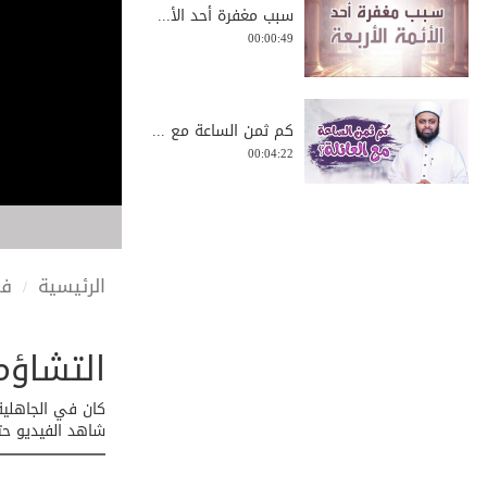
سبب مغفرة أحد الأ...
00:00:49
كم ثمن الساعة مع ...
00:04:22
هل للعفو حدود؟ |...
00:01:21
الرئيسية
في
التشاؤم
ذكر نبوته ﷺ وآدم ...
00:01:10
كان في الجاهلية 
شاهد الفيديو حتى
جامعة المدينة بتن...