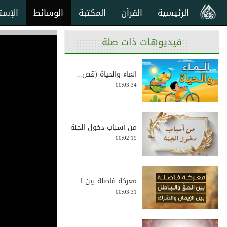
الرئيسية
القرآن
المكتبة
الوسائط
الإست
فيديوهات ذات صلة
الماء والحياة (قص...
00:03:34
من أسباب دخول الجنة
00:02:19
معركة فاصلة بين ا...
00:03:31