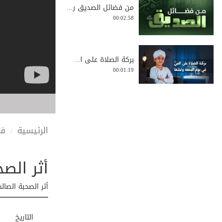
من فضائل الصديق ر...
00:02:58
بركة الصلاة على ا...
00:01:19
الجهاد العظيم
00:01:10
الرئيسية
في
أثر الص
لا تترك التوبة ول...
00:03:18
أثر الصحبة الصال
احرص على التفوق ل...
التاريخ