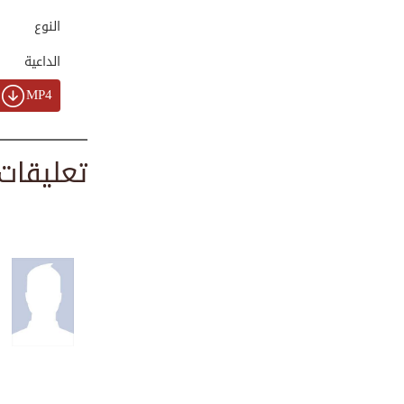
00:02:00
النوع
الداعية
مكانة العامل في ا...
MP4
00:02:42
تعليقات
العقول الصغيرة، ا...
00:00:43
قصة المرأة والأمير
00:04:23
إعلان تشويقي لمجل...
00:01:34