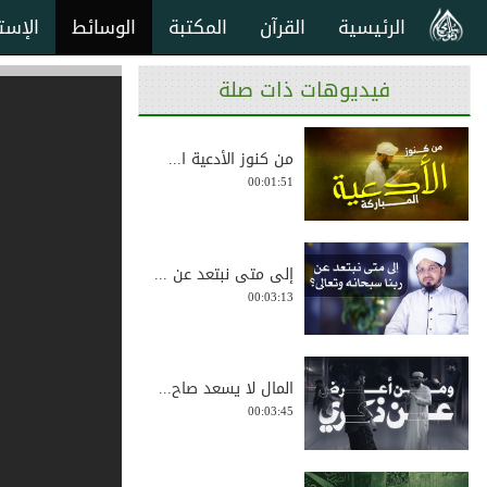
الرئيسية
القرآن
المكتبة
الوسائط
الإست
فيديوهات ذات صلة
من كنوز الأدعية ا...
00:01:51
إلى متى نبتعد عن ...
00:03:13
المال لا يسعد صاح...
00:03:45