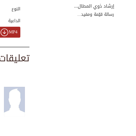
00:45:35
إرشاد ذوي المطال...
النوع
رسالة قيّمة ومفيد...
الداعية
زواج النبي ﷺ من خ...
MP4
00:42:18
تعليقات
أول الناس إسلاماً...
00:34:09
بعثة النبي ﷺ - ال...
00:40:45
نسب النبي ﷺ ورؤيا...
00:26:47