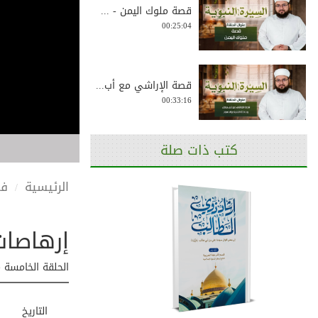
قصة ملوك اليمن - ...
00:25:04
قصة الإراشي مع أب...
00:33:16
كتب ذات صلة
إسلام سيدنا عمر ب...
00:36:34
الرئيسية
في
إرهاصات 
حديث شق صدر النبي...
00:28:54
الحلقة الخامسة م
عرض رسول الله ﷺ ن...
التاريخ