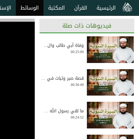
الرئيسية
القرآن
المكتبة
الوسائط
الإست
فيديوهات ذات صلة
وفاة أبي طالب وال...
00:25:09
قصة صبر وثبات في ...
00:30:49
ما لقي رسول الله ...
00:24:52