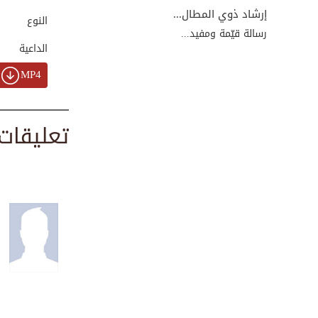
00:30:49
إرشاد ذوي المطال...
النوع
رسالة قيّمة ومفيد...
الداعية
ما لقي رسول الله ...
MP4
00:24:52
تعليقات
إسلام سيدنا عمر ب...
00:36:34
قصة الإراشي مع أب...
00:33:16
نسب النبي ﷺ ورؤيا...
00:26:47