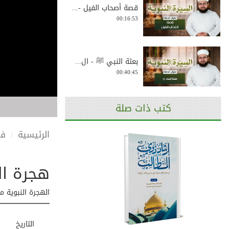
قصة أصحاب الفيل -...
00:16:53
بعثة النبي ﷺ - ال...
00:40:45
كتب ذات صلة
أول الناس إسلاماً...
00:34:09
الرئيسية
في
هجرة النبي ﷺ - الحلق
حفر زمزم وفداء عب...
00:28:57
الهجرة النبوية م
قصة صبر وثبات في ...
التاريخ