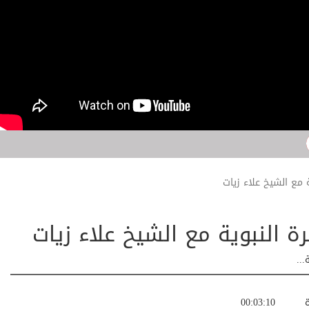
..
ة
00:03:10