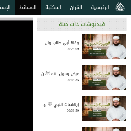
الرئيسية
القرآن
المكتبة
الوسائط
الإست
فيديوهات ذات صلة
وفاة أبي طالب وال...
00:25:09
عرض رسول الله ﷺ ن...
00:45:35
إرهاصات النبي ﷺ ع...
00:33:50