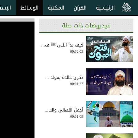
الرئيسية
القرآن
المكتبة
الوسائط
الإست
فيديوهات ذات صلة
كيف بدأ النبي ﷺ ف...
00:02:05
ذكرى خالدة بمولد ...
00:01:27
أجمل التهاني والت...
00:01:09