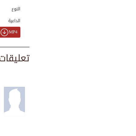
00:04:32
النوع
الداعية
ليلة العيد ليلة ا...
MP4
00:16:45
تعليقات
فضيلة الشيخ الدكت...
00:01:58
الليل والنهار آيت...
00:01:51
ما حقيقة تواجد ال...
00:03:39