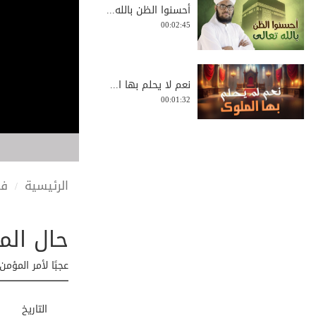
أحسنوا الظن بالله...
00:02:45
نعم لا يحلم بها ا...
00:01:32
شهر العسل - شهر ا...
00:04:25
الرئيسية
في
حال الم
وسائل تقوية الإيمان
00:05:40
عجبًا لأمر المؤم
الجنة وما أدراك م...
التاريخ