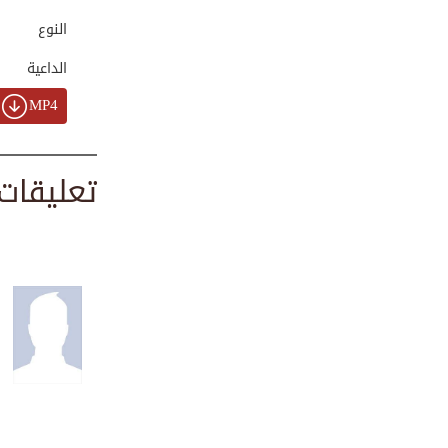
00:07:33
النوع
الداعية
حين يشتكي القلب |...
MP4
00:03:03
تعليقات
أثر الصحبة الصالح...
00:01:12
يوم اللغة العربية...
00:00:40
تربية الأطفال عقد...
00:01:11