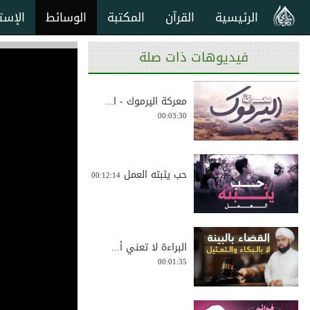
الرئيسية
القرآن
المكتبة
الوسائط
الإست
فيديوهات ذات صلة
معركة اليرموك - ا...
00:03:30
حب يثبته العمل
00:12:14
البراءة لا تعني أ...
00:01:35