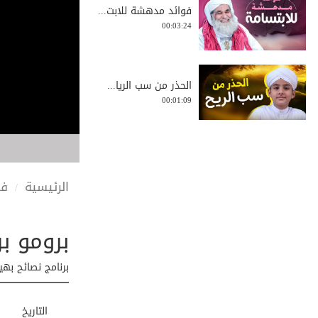
فوائد مدهشة للابت...
00:03:24
الحذر من سب الريا...
00:01:09
القدرة المطلقة | ...
00:04:14
الرئيسية
في
برومو ب
رمضان على الباب |...
00:03:36
برنامج نصائح به
تدوين السنة بعد ع...
التاريخ