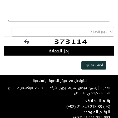
رمز الحماية
أضف تعليق
للتواصل مع مركز الدعوة الإسلامية:
المقر الرئيسي: فيضان مدينة بجوار شركة الاتصالات الباكستانية، شارع
الجامعة، كراتشي، باكستان
رقـــم الـــــهـاتــف:
(+92)-21-349-213-88-(93)
الــرقـــم الـمــوحـد:
(+92)-21-111-252-692