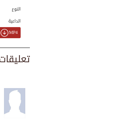
00:00:26
النوع
الداعية
هل نجح عمر في إنق...
MP4
00:05:45
تعليقات
خرافات شائعة وأوه...
00:04:44
تعلم دعاء دخول ال...
00:01:16
ماذا تعرف عن شجرة...
00:02:30