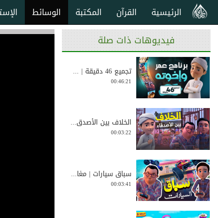
الرئيسية
القرآن
المكتبة
الوسائط
الإست
فيديوهات ذات صلة
تجميع 46 دقيقة | ...
00:46:21
الخلاف بين الأصدق...
00:03:22
سباق سيارات | مغا...
00:03:41