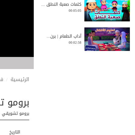
كلمات صعبة النطق ...
00:05:05
آداب الطعام | برن...
00:02:58
إدارة الوقت للأطف...
00:03:38
الرئيسية
في
برومو ت
20 Min | Compilat...
00:20:40
برومو تشويقي لب
برومو | العطلة ال...
التاريخ