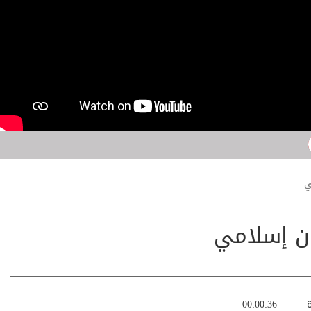
ي
ون إسلامي
ة
00:00:36