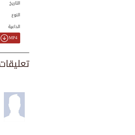
التاريخ
00:01:40
النوع
الداعية
الحقيقة المرة للف...
00:01:06
MP4
تعليقات
برومو برنامج خطب ...
00:00:58
فوائد مدهشة للابت...
00:03:24
فضل العفو والمسامحة
00:02:05