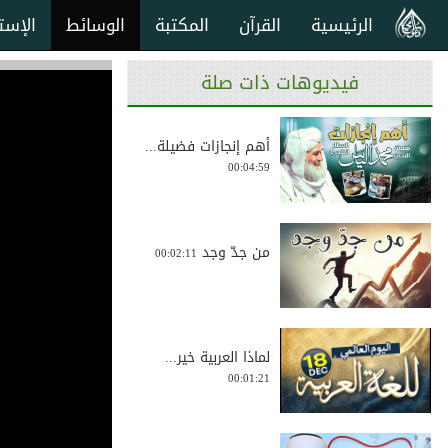
الرئيسية
القرآن
المكتبة
الوسائط
الإست
فيديوهات ذات صلة
أهم إنجازات فضيلة...
00:04:59
من جدّ وجد
00:02:11
لماذا العربية خير...
00:01:21