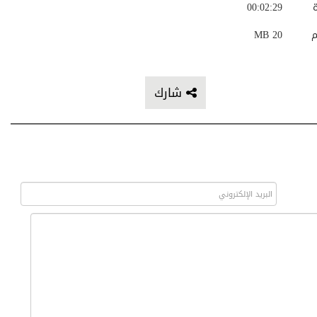
ة
00:02:29
م
20 MB
شارك