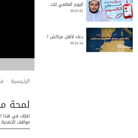
اليوم العالمي للث...
00:02:02
دعاء لأهل مراكش ا...
00:01:54
ذكرى خالدة | مولد...
00:02:38
الرئيسية
في
لمحة من سيدنا
تهنئة من ⁨الشيخ إ...
00:01:28
تعرّف في هذا ال
مواقف التضحية وا
Qibla Direction |...