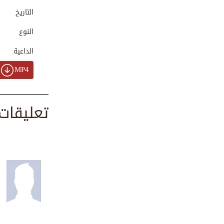
00:03:05
التاريخ
النوع
لماذا سميت أسماء ...
الداعية
00:05:50
MP4
من كنوز الأدعية ا...
تعليقات
00:01:51
بود كاست بصمة | ا...
00:42:22
نبذة تعريفية عن م...
00:07:06