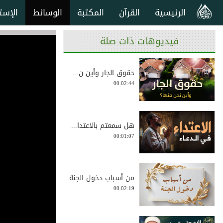
الرئيسية
القرآن
المكتبة
الوسائط
الإست
فيديوهات ذات صلة
حقوق الجار وأين ن...
00:02:44
هل سمعتم بالاعتدا...
00:01:07
من أسباب دخول الجنة
00:02:19