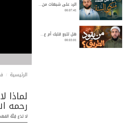
الرد على شبهات من...
00:07:41
هل تتبع قلبك أم ع...
00:03:01
كل الناس سواسية إ...
00:01:11
الرئيسية
في
لماذا ل
صفقة رابحة مع ربك...
00:04:17
رحمه ال
لا تدَع قِلّة ال
جوهرة لا تقدر بثم...