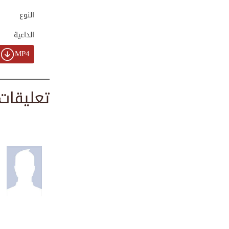
00:01:42
النوع
الداعية
متى ينتهي الفقر؟ ...
MP4
00:02:13
تعليقات
ما هو العلم النافع؟
00:09:27
الإخلاص هو الأساس
00:01:00
آداب الحج والعمرة...
00:05:31