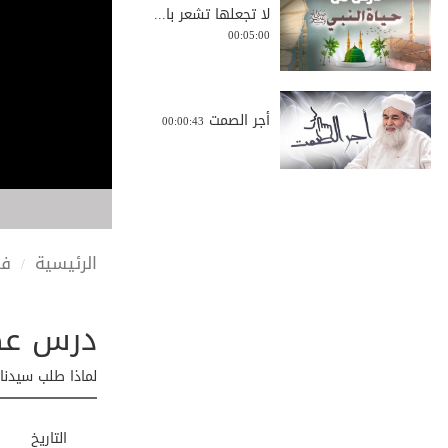
لا تجعلها تشعر با...
00:05:00
أجر الصمت
00:00:43
السنة النبوية ليس...
00:08:51
الرئيسية
في
درس عظي
منهجيات وسائل الت...
00:01:23
لماذا طلب سيدنا
من معاني التوكل و...
التاريخ