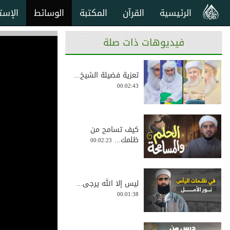
الرئيسية
القرآن
المكتبة
الوسائط
الإست
فيديوهات ذات صلة
تعزية فضيلة الشيخ...
00:02:43
كيف تسامح من
ظلمك...
00:02:23
ليس إلا الله يرجى...
00:01:38