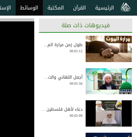
الرئيسية
القرآن
المكتبة
الوسائط
الإست
فيديوهات ذات صلة
طول زمن مرارة الم...
00:01:12
أجمل التهاني والت...
00:01:56
دعاء لأهل فلسطين ...
00:02:09