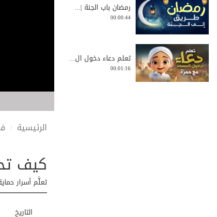
رمضان باب الجنة |...
00:00:44
تعلم دعاء دخول ال...
00:01:16
رجل ينادى عليه من...
00:01:46
الرئيسية
في
كيف تح
مصاحبة القرآن الك...
00:01:25
تعلَّم أسرار حما
كيف تتحول العداوة...
التاريخ