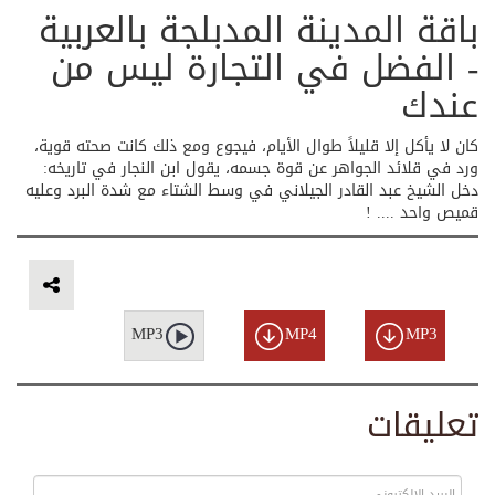
باقة المدينة المدبلجة بالعربية
- الفضل في التجارة ليس من
عندك
کان لا یأکل إلا قلیلاً طوال الأیام، فیجوع ومع ذلك کانت صحته قویة،
ورد في قلائد الجواهر عن قوۃ جسمه، یقول ابن النجار في تاریخه:
دخل الشیخ عبد القادر الجیلاني في وسط الشتاء مع شدة البرد وعلیه
قمیص واحد .... !
MP3
MP4
MP3
تعليقات