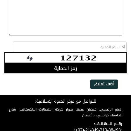
رمز الحماية
أضف تعليق
للتواصل مع مركز الدعوة الإسلامية:
المقر الرئيسي: فيضان مدينة بجوار شركة الاتصالات الباكستانية، شارع
الجامعة، كراتشي، باكستان
رقـــم الـــــهـاتــف:
(+92)-21-349-213-88-(93)