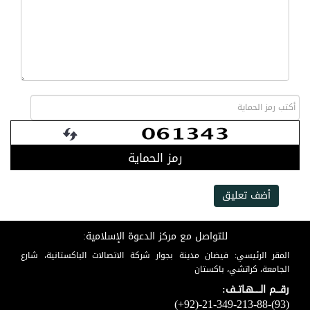
رمز الحماية
أضف تعليق
للتواصل مع مركز الدعوة الإسلامية:
المقر الرئيسي: فيضان مدينة بجوار شركة الاتصالات الباكستانية، شارع
الجامعة، كراتشي، باكستان
رقـــم الـــــهـاتــف:
(+92)-21-349-213-88-(93)