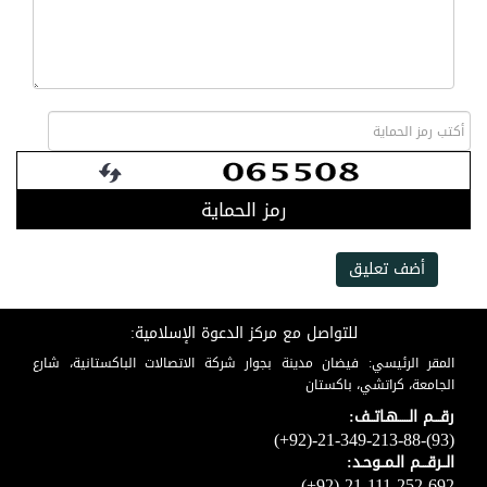
رمز الحماية
أضف تعليق
للتواصل مع مركز الدعوة الإسلامية:
المقر الرئيسي: فيضان مدينة بجوار شركة الاتصالات الباكستانية، شارع
الجامعة، كراتشي، باكستان
رقـــم الـــــهـاتــف:
(+92)-21-349-213-88-(93)
الــرقـــم الـمــوحـد:
(+92)-21-111-252-692