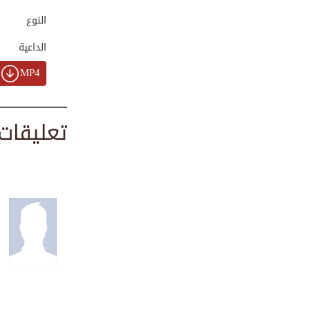
00:00:35
النوع
الداعية
لا طيرة وخيرها الفأل
MP4
00:00:20
تعليقات