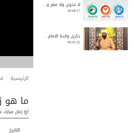
لا عدوى ولا صفر و...
00:00:17
ذکری ولادة الامام...
00:05:32
التفاؤل والتشاؤم ...
0:02:04
الرئيسية
في
ما هو ز
كتاب الإمام أحمد...
0:02:59
أيُّ زمان مبارك
التاريخ
نحوسية شهر صفر لا...