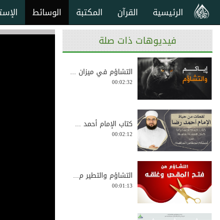
الرئيسية
القرآن
المكتبة
الوسائط
الإست
فيديوهات ذات صلة
التشاؤم في ميزان ...
00:02:32
كتاب الإمام أحمد ...
00:02:12
التشاؤم والتطير م...
00:01:13