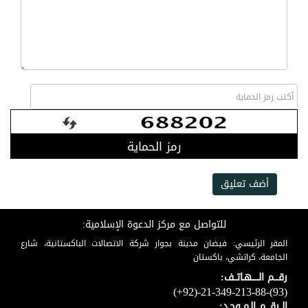
رمز الحماية
أضف تعليق
للتواصل مع مركز الدعوة الإسلامية:
المقر الرئيسي: فيضان مدينة بجوار شركة الاتصالات الباكستانية، شارع
الجامعة، كراتشي، باكستان
رقـــم الـــــهـاتــف:
(+92)-21-349-213-88-(93)
الــرقـــم الـمــوحـد: