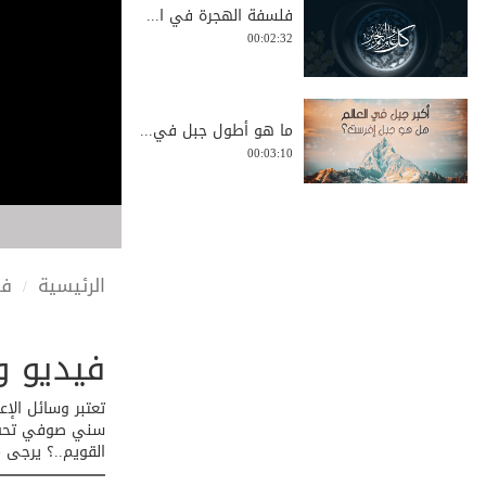
فلسفة الهجرة في ا...
00:02:32
ما هو أطول جبل في...
00:03:10
لا عدوى ولا صفر و...
00:00:17
الرئيسية
في
فيديو و
فضل الصيام في يو...
00:01:41
تعتبر وسائل الإ
سني صوفي تحت اس
القويم..؟ يرجى م
قصة هادفة للأطفال...