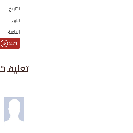
00:04:03
التاريخ
النوع
الغضب من الشيطان ...
الداعية
0:06:49
MP4
الشباب نعمة عظيمة
تعليقات
00:02:20
من عجائب القصص شا...
00:01:35
قصة تربوية هادفة ...
00:02:35