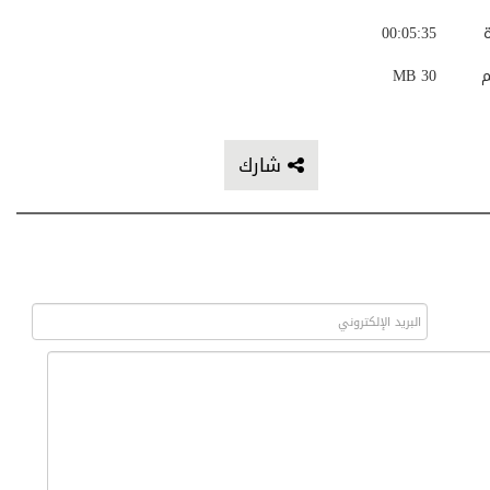
ة
00:05:35
م
30 MB
شارك