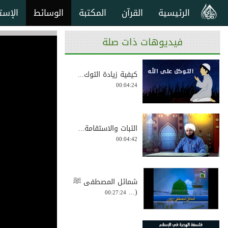
الرئيسية
القرآن
المكتبة
الوسائط
الإست
فيديوهات ذات صلة
كيفية زيادة التوك...
00:04:24
الثبات والاستقامة...
00:04:42
شمائل المصطفى ﷺ
(...
00:27:24