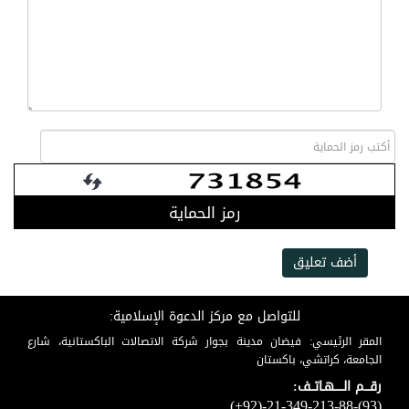
رمز الحماية
أضف تعليق
للتواصل مع مركز الدعوة الإسلامية:
المقر الرئيسي: فيضان مدينة بجوار شركة الاتصالات الباكستانية، شارع
الجامعة، كراتشي، باكستان
رقـــم الـــــهـاتــف:
(+92)-21-349-213-88-(93)