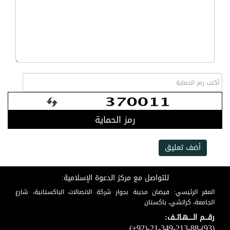
رمز الحماية
أضف تعليق
للتواصل مع مركز الدعوة الإسلامية:
المقر الرئيسي: فيضان مدينة بجوار شركة الاتصالات الباكستانية، شارع
الجامعة، كراتشي، باكستان
رقـــم الـــــهـاتــف:
(+92)-21-349-213-88-(93)