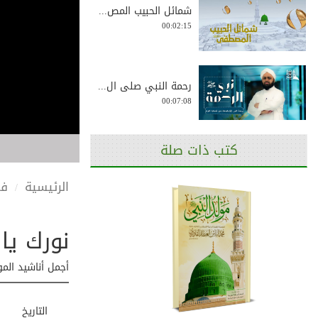
شمائل الحبيب المص...
00:02:15
رحمة النبي صلى ال...
00:07:08
كتب ذات صلة
في تعظيمه صلى
الل...
00:04:42
الرئيسية
في
نورك يا 
توزيع الورود والز...
00:01:25
أجمل أناشيد المو
التاريخ
سيدنا النبي صلى ا...