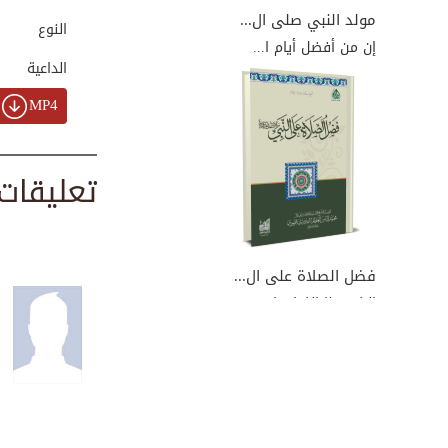
00:01:22
مولد النبي صلى ال...
النوع
إن من أفضل أيام ا...
الداعية
النّبي صلى الله ع...
MP4
00:06:10
تعليقات
الصبح بدا من طلعت...
00:06:34
فضل الصلاة على ال...
إليك هذا الكتاب ا...
حلمه صلى الله علي...
00:03:08
كيفية تناول الحبي...
00:02:31