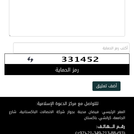
رمز الحماية
أضف تعليق
للتواصل مع مركز الدعوة الإسلامية:
المقر الرئيسي: فيضان مدينة بجوار شركة الاتصالات الباكستانية، شارع
الجامعة، كراتشي، باكستان
رقـــم الـــــهـاتــف:
(+92)-21-349-213-88-(93)