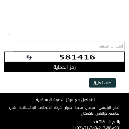
رمز الحماية
أضف تعليق
للتواصل مع مركز الدعوة الإسلامية:
المقر الرئيسي: فيضان مدينة بجوار شركة الاتصالات الباكستانية، شارع
الجامعة، كراتشي، باكستان
رقـــم الـــــهـاتــف:
(+92)-21-349-213-88-(93)