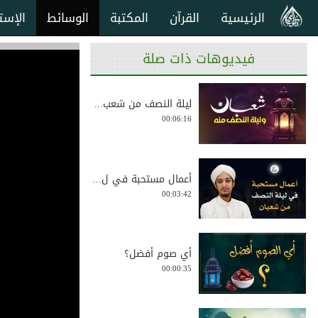
الرئيسية
القرآن
المكتبة
الوسائط
الإست
فيديوهات ذات صلة
ليلة النصف من شعب...
00:06:16
أعمال مستحبة في ل...
00:03:42
أي صوم أفضل؟
00:00:35