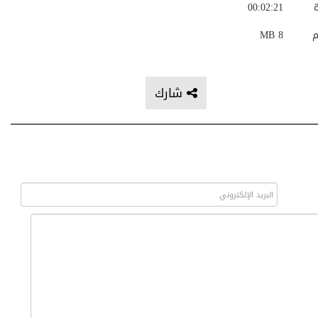
ة
00:02:21
م
8 MB
شارك