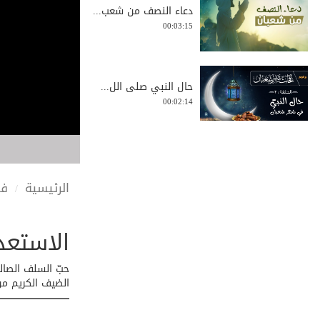
دعاء النصف من شعب...
00:03:15
حال النبي صلى الل...
00:02:14
الاستغفار في شهر ...
00:05:51
الرئيسية
في
الاستعد
انطباعات الشيخ مح...
00:01:32
حبّ السلف الصالح
الضيف الكريم من
ما دمت حیاً أصوم ...