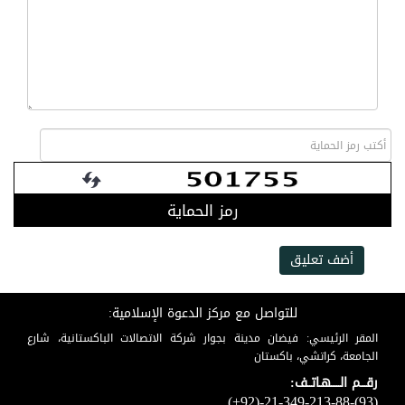
رمز الحماية
أضف تعليق
للتواصل مع مركز الدعوة الإسلامية:
المقر الرئيسي: فيضان مدينة بجوار شركة الاتصالات الباكستانية، شارع
الجامعة، كراتشي، باكستان
رقـــم الـــــهـاتــف:
(+92)-21-349-213-88-(93)