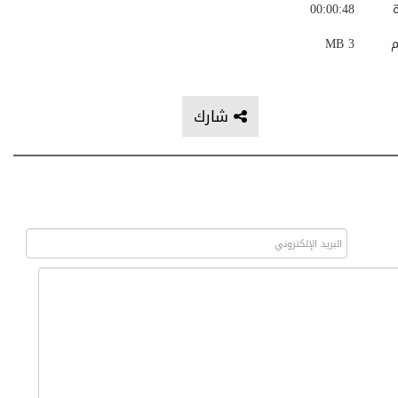
ة
00:00:48
م
3 MB
شارك