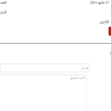
27-مايو-2021
المد
الحج
الأخرى