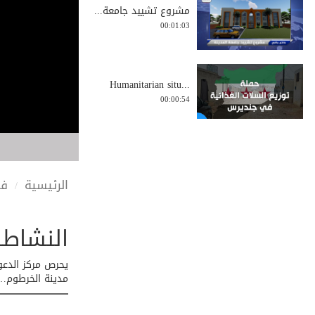
مشروع تشييد جامعة...
00:01:03
Humanitarian situ...
00:00:54
موجز الاجتماع الأ...
00:00:54
الرئيسية
في
النشاطا
شهادة من الميدان:...
00:02:18
يحرص مركز الدعو
مدينة الخرطوم… 
موجز الجولة الدعو...