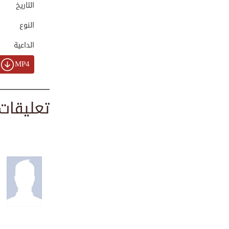
التاريخ
00:00:33
النوع
الداعية
الكرم والإحسان | ...
00:51:38
MP4
تعليقات
التسويف عدوك اللد...
00:01:32
قصة طفل يتيم تهز ...
00:03:36
مساعدة الآخرين | ...
00:03:01