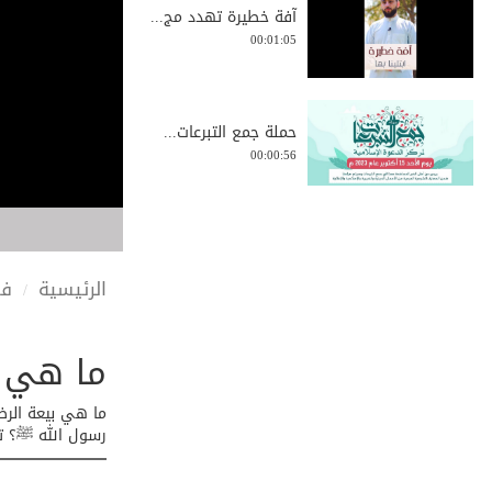
آفة خطيرة تهدد مج...
00:01:05
حملة جمع التبرعات...
00:00:56
الالتجاء إلى الله...
00:01:35
الرئيسية
في
ما هي ب
نية المرء خير من ...
00:02:09
ما هي بيعة الرض
رسول الله ﷺ؟ تع
أفضل دعاء في الحج...