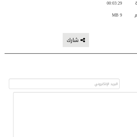
ة
00:03:29
م
9 MB
شارك