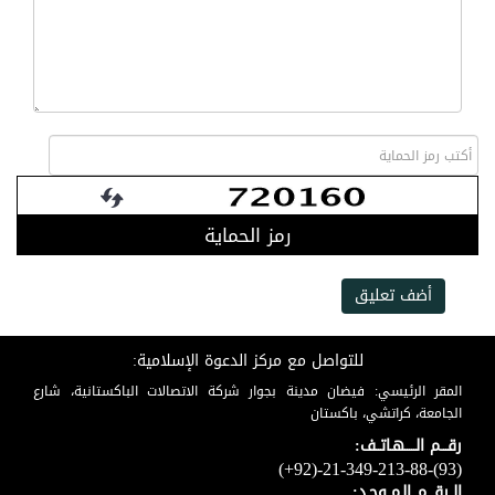
رمز الحماية
أضف تعليق
للتواصل مع مركز الدعوة الإسلامية:
المقر الرئيسي: فيضان مدينة بجوار شركة الاتصالات الباكستانية، شارع
الجامعة، كراتشي، باكستان
رقـــم الـــــهـاتــف:
(+92)-21-349-213-88-(93)
الــرقـــم الـمــوحـد: