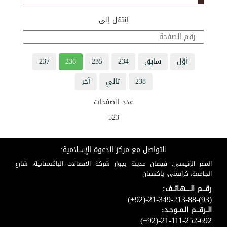
إنتقل إلى
أوّل
سابق
234
235
236
237
238
تالي
آخر
عدد الصفحات
523
للتواصل مع مركز الدعوة الإسلامية:
المقر الرئيسي: فيضان مدينة بجوار شركة الاتصالات الباكستانية، شارع
الجامعة، كراتشي، باكستان
رقـــم الـــــهـاتــف:
(+92)-21-349-213-88-(93)
الــرقـــم الـمــوحـد:
(+92)-21-111-252-692