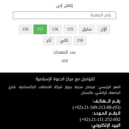
إنتقل إلى
أوّل
سابق
155
156
157
158
159
تالي
آخر
عدد الصفحات
418
للتواصل مع مركز الدعوة الإسلامية:
المقر الرئيسي: فيضان مدينة بجوار شركة الاتصالات الباكستانية، شارع
الجامعة، كراتشي، باكستان
رقـــم الـــــهـاتــف:
(+92)-21-349-213-88-(93)
الــرقـــم الـمــوحـد:
(+92)-21-111-252-692
البريد الإلكتروني: