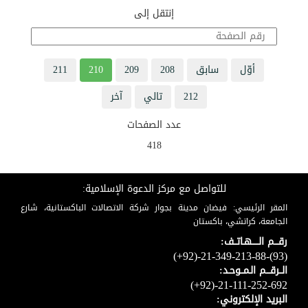
إنتقل إلى
أوّل
سابق
208
209
210
211
212
تالي
آخر
عدد الصفحات
418
للتواصل مع مركز الدعوة الإسلامية:
المقر الرئيسي: فيضان مدينة بجوار شركة الاتصالات الباكستانية، شارع
الجامعة، كراتشي، باكستان
رقـــم الـــــهـاتــف:
(+92)-21-349-213-88-(93)
الــرقـــم الـمــوحـد:
(+92)-21-111-252-692
البريد الإلكتروني: