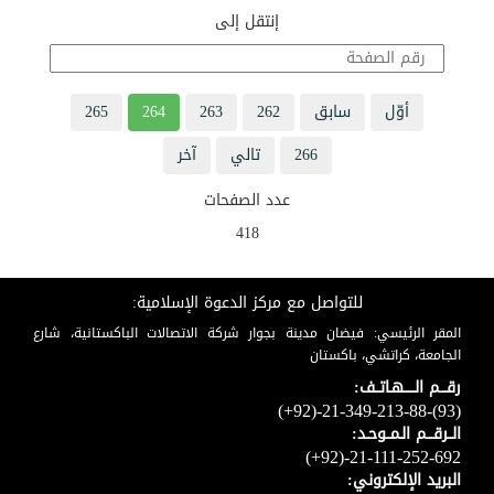
إنتقل إلى
أوّل
سابق
262
263
264
265
266
تالي
آخر
عدد الصفحات
418
للتواصل مع مركز الدعوة الإسلامية:
المقر الرئيسي: فيضان مدينة بجوار شركة الاتصالات الباكستانية، شارع
الجامعة، كراتشي، باكستان
رقـــم الـــــهـاتــف:
(+92)-21-349-213-88-(93)
الــرقـــم الـمــوحـد:
(+92)-21-111-252-692
البريد الإلكتروني: