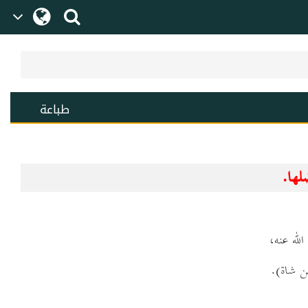
طباعة
سن شاة).