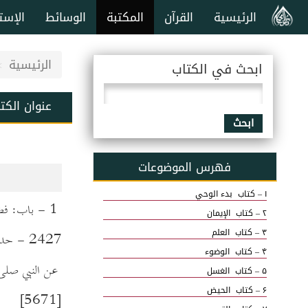
الرئيسية
القرآن
المكتبة
الوسائط
الإست
الرئيسية
ابحث في الكتاب
عنوان الكت
ابحث
فهرس الموضوعات
۱ – كتاب بدء الوحي
1 - باب: فضلها والتحريض عليها.
۲ – كتاب الإيمان
۳ – كتاب العلم
2427 - حدثنا عاصم بن علي: حدثنا ابن أبي ذئب، عن المقبري، عن أبي هريرة رضي الله عنه،
۴ – كتاب الوضوء
عن النبي صلى ا
۵ – كتاب الغسل
۶ – كتاب الحيض
[5671]