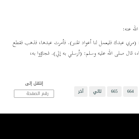
ها: (مري عبدك فليعمل لنا أعواد المنبر). فأمرت عبدها، فذهب فقطع
ه، قال صلى الله عليه وسلم: (أرسلي به إلي). فجاؤوا به،
إنتقل إلى
664
665
تالي
آخر