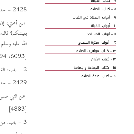
۷ – كتاب التيمم
2428 - حدثنا عبد العزيز بن عبد الله الأويسي: حدثنا ابن أبي حازم، عن أبيه، عن يزيد بن رومان، عن عروة، عن عائشة رضي الله عنها أنها قالت لعروة:
۸ – كتاب الصلاة
۹ – أبواب الصلاة في الثياب
ابن أختي، إن ك
۱۰ – أبواب القبلة
يعيشكم؟ قالت: 
۱۱ – أبواب المساجد
الله عليه وسلم 
۱۲ – أبواب سترة المصلي
۱۳ – كتاب مواقيت الصلاة
[6093، 6094]
۱۴ - كتاب الأذان
۱۵ – كتاب الجماعة والإمامة
2 - باب: القليل من الهبة.
۱۶ – كتاب صفة الصلاة
2429 - حدثنا محمد بن بشار: حدثنا ابن أبي عدي، عن شعبة، عن سليمان، عن أبي حازم، عن أبي هريرة رضي الله عنه،
۱۷ – كتاب الجمعة
۱۸ – أبواب صلاة الخوف
عن النبي صلى ا
۱۹ – كتاب العيدين
[4883]
۲۰ – كتاب الوتر
۲۱ – كتاب الاستسقاء
3 - باب: من استوهب من أصحابه شيئا.
۲۲ – كتاب الكسوف