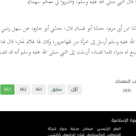
 قال النبي صلى الله عليه وسلم: (اضربوا لي معكم سهما).
لله عليه وسلم أرسل إلى امرأة من المهاجرين، وكان لها غلام نجار، قال ل
نع له منبرا، فلما قضاه، أرسلت إلى النبي صلى الله عليه وسلم أنه قد قضا
د الصفحات
أوّل
سابق
661
662
663
1035
وة الإسلامية:
المقر الرئيسي: فيضان مدينة بجوار شركة
الاتصالات الباكستانية، شارع الجامعة، كراتشي،