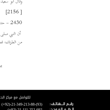
وقال أبو سعيد:
۲۳ – أبواب سجود القرآن
۲۴ - أبواب تقصيرالصلاة
[ 2156]
۲۵ - أبواب التهجد
۲۶ – أبواب التطوع
2430 - حدثنا ابن أبي مريم: حدثنا أبو غسان قال: حدثني أبو حازم، عن سهل رضي الله عنه:
۲۷ – أبواب العمل في الصلاة
أن النبي صلى ا
۲۸ – أبواب السهو
من الطرفاء، فص
۲۹ – كتاب الجنائز
۳۰ – كتاب الزكاة
۳۱ – أبواب صدقة الفطر
۳۲ – كتاب الحج
عد
۳۳ – أبواب العمرة
۳۴ – أبواب الإحصار وجزاء الصيد
۳۵ – أبواب فضائل المدينة
۳۶ – كتاب الصوم
۳۷ – كتاب صلاة التراويح
للتواصل مع مركز الدع
(+92)-21-349-213-88-(93)
رقـــم الـــــهـاتــف:
۳۸ – كتاب الاعتكاف
(+92)-21-111-252-692
الــرقـــم الـمــوحـد: