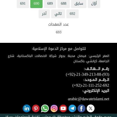
أوّل
سابق
688
689
690
691
692
تالي
آخر
عدد الصفحات
693
للتواصل مع مركز الدعوة الإسلامية:
المقر الرئيسي: فيضان مدينة بجوار شركة الاتصالات الباكستانية، شارع
الجامعة، كراتشي، باكستان
رقـــم الـــــهـاتــف:
(+92)-21-349-213-88-(93)
الــرقـــم الـمــوحـد:
(+92)-21-111-252-692
البريد الإلكتروني:
arabic@dawateislami.net