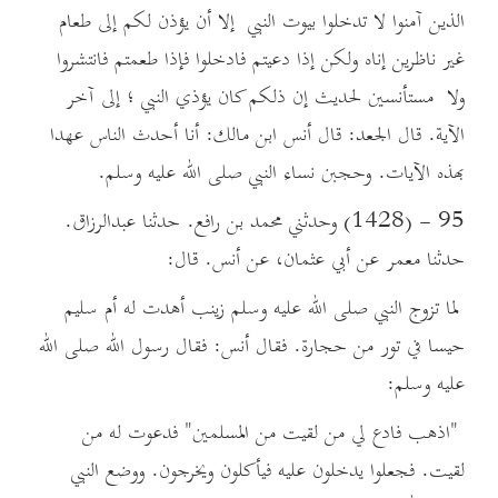
الذين آمنوا لا تدخلوا بيوت النبي إلا أن يؤذن لكم إلى طعام
غير ناظرين إناه ولكن إذا دعيتم فادخلوا فإذا طعمتم فانتشروا
ولا مستأنسين لحديث إن ذلكم كان يؤذي النبي ؛ إلى آخر
الآية. قال الجعد: قال أنس ابن مالك: أنا أحدث الناس عهدا
بهذه الآيات. وحجبن نساء النبي صلى الله عليه وسلم.
95 - (1428) وحدثني محمد بن رافع. حدثنا عبدالرزاق.
حدثنا معمر عن أبي عثمان، عن أنس. قال:
لما تزوج النبي صلى الله عليه وسلم زينب أهدت له أم سليم
حيسا في تور من حجارة. فقال أنس: فقال رسول الله صلى الله
عليه وسلم:
"اذهب فادع لي من لقيت من المسلمين" فدعوت له من
لقيت. فجعلوا يدخلون عليه فيأكلون ويخرجون. ووضع النبي