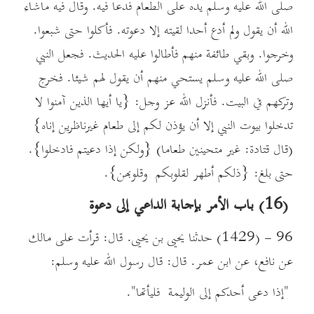
صلى الله عليه وسلم يده على الطعام فدعا فيه. وقال فيه ماشاء
الله أن يقول ولم أدع أحدا لقيته إلا دعوته. فأكلوا حتى شبعوا.
وخرجوا. وبقي طائفة منهم فأطالوا عليه الحديث. فجعل النبي
صلى الله عليه وسلم يستحي منهم أن يقول لهم شيئا. فخرج
وتركهم في البيت. فأنزل الله عز وجل: {يا أيها الذين آمنوا لا
تدخلوا بيوت النبي إلا أن يؤذن لكم إلى طعام غيرناظرين إناه}
(قال قتادة: غير متحينين طعاما) {ولكن إذا دعيتم فادخلوا}.
حتى بلغ: {ذلكم أطهر لقلوبكم وقلوبهن}.
(16) باب الأمر بإجابة الداعي إلى دعوة
96 - (1429) حدثنا يحيى بن يحيى. قال: قرأت على مالك
عن نافع، عن ابن عمر. قال: قال رسول الله عليه وسلم:
"إذا دعى أحدكم إلى الوليمة فليأتها".